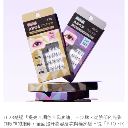
1028透過「提亮×調色×偽素睫」三步驟，從臉部的光影
到眼神的細節，全面提升妝容層次與輪廓感。從「PRO FIX