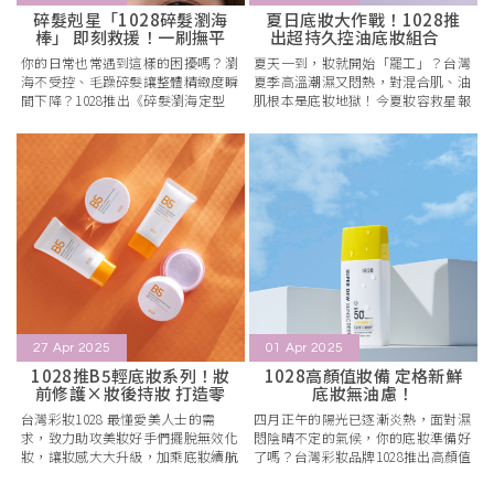
碎髮剋星「1028碎髮瀏海
夏日底妝大作戰！1028推
棒」 即刻救援！一刷撫平
出超持久控油底妝組合
毛躁
拯救油肌「妝
你的日常也常遇到這樣的困擾嗎？瀏
夏天一到，妝就開始「罷工」？台灣
海不受控、毛躁碎髮讓整體精緻度瞬
夏季高溫潮濕又悶熱，對混合肌、油
間下降？1028推出《碎髮瀏海定型
肌根本是底妝地獄！今夏妝容救星報
棒》，一次終結這些小煩惱！主打快
到，台灣開架彩妝第一品牌1028推出
速、精準、
最強底妝
27 Apr 2025
01 Apr 2025
1028推B5輕底妝系列！妝
1028高顏值妝備 定格新鮮
前修護×妝後持妝 打造零
底妝無油慮！
負擔原生
台灣彩妝1028 最懂愛美人士的需
四月正午的陽光已逐漸炎熱，面對濕
求，致力助攻美妝好手們擺脫無效化
悶陰晴不定的氣候，你的底妝準備好
妝，讓妝感大大升級，加乘底妝續航
了嗎？台灣彩妝品牌1028推出高顏值
力！觀察到許多人經常遇到的底妝困
妝備，為各位美妝好手強化底妝屏
擾，不外乎
障，有效延