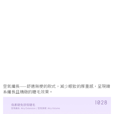
空氣纖長——舒適無梗的款式，減少眼妝的厚重感，呈現韓
系纖長且精緻的睫毛效果。