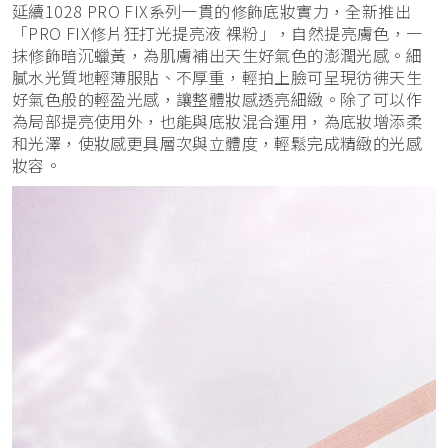
延續1028 PRO FIX系列一貫的修飾底妝實力，全新推出
「PRO FIX修片狂打光提亮液 裸粉」，自然提亮膚色，一
抹修飾暗沉蠟黃，為肌膚補出天生好氣色的澎潤光感。細
膩水光質地輕薄服貼、不厚重，輕拍上臉可呈現彷彿天生
好氣色般的輕盈光感，讓整體妝感透亮細緻。除了可以作
為局部提亮使用外，也能與底妝混合運用，為底妝增添柔
和光澤，使妝感更具層次與立體度，輕鬆完成精緻的光感
妝容。