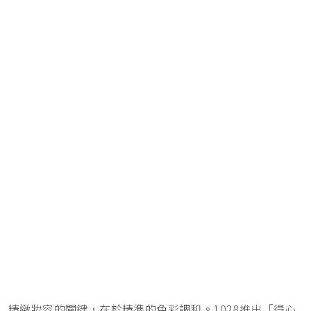
精緻妝容的關鍵，在於精準的色彩調和。1028推出「得心