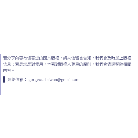
若分享內容有侵害您的圖片版權，請來信留言告知，我們會及時加上版權
信息；若是您反對使用，本著對版權人尊重的原則，我們會儘速移除相關
內容。
連絡信箱：igorgeoustaiwan@gmail.com