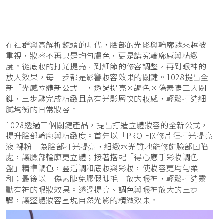
在社群與高解析鏡頭的時代，臉部的光影與輪廓越來越被
重視，妝容不再只是均勻膚色，更是講究輪廓感與精緻
度。從底妝的打光提亮，到細節的修容調整，再到眼神的
放大效果，每一步都是影響妝容效果的關鍵。1028提出全
新「光感立體新公式」，透過提亮×調色×偽素睫三大關
鍵，三步驟完成精緻且富有光影層次的妝感，輕鬆打造細
膩均衡的日常妝容。
1028透過三個關鍵產品，提出打造立體妝容的全新公式，
提升臉部輪廓與精緻度。首先以「PRO FIX修片狂打光提亮
液 裸粉」為臉部打光提亮，細緻水光質地能修飾臉部凹陷
處，讓臉部輪廓更立體；接著搭配「得心應手彩妝調色
盤」精準調色，靈活調和底妝與彩妝，使妝容更均勻柔
和；最後以「偽素睫免膠假睫毛」放大眼神，輕鬆打造靈
動有神的眼妝效果。透過提亮、調色與眼神放大的三步
驟，讓整體妝容呈現自然光影的精緻效果。