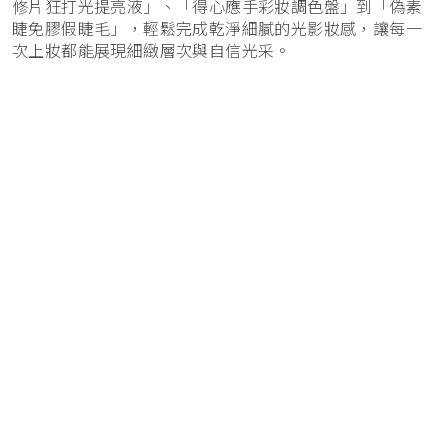
修片狂打光提亮液」、「得心應手彩妝調色盤」到「偽素
睫免膠假睫毛」，輕鬆完成乾淨細膩的光影妝感，讓每一
次上妝都能展現細緻層次與自信光采。