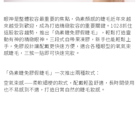
眼神是整體妝容最重要的焦點，偽素顏感的睫毛近年來越
來越受到歡迎，成為打造精緻妝容的重要關鍵。1028抓住
這股妝容趨勢，推出「偽素睫免膠假睫毛」，輕鬆打造靈
動有神的精緻眼神。三段式自帶果凍膠，新手也能輕鬆上
手，免膠設計讓配戴更快速方便，適合各種眼型的氧氣束
感睫毛，三簇一貼即可快速完妝。
「偽素睫免膠假睫毛」一次推出兩種款式：
空氣束感——柔軟細梗的款式，配戴輕盈舒適，長時間使用
也不易感到不適，打造日常自然的睫毛妝感。