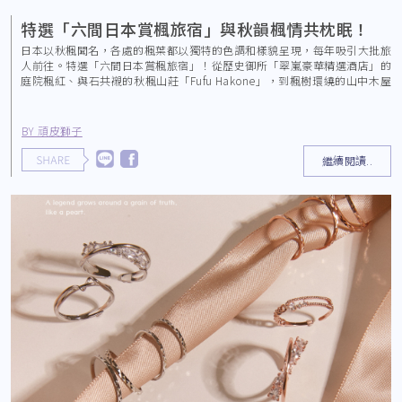
特選「六間日本賞楓旅宿」與秋韻楓情共枕眠！
日本以秋楓聞名，各處的楓葉都以獨特的色調和樣貌呈現，每年吸引大批旅
人前往。特選「六間日本賞楓旅宿」！從歷史御所「翠嵐豪華精選酒店」的
庭院楓紅、與石共襯的秋楓山莊「Fufu Hakone」，到楓樹環繞的山中木屋
「SHISH
BY 頑皮獅子
繼續閱讀..