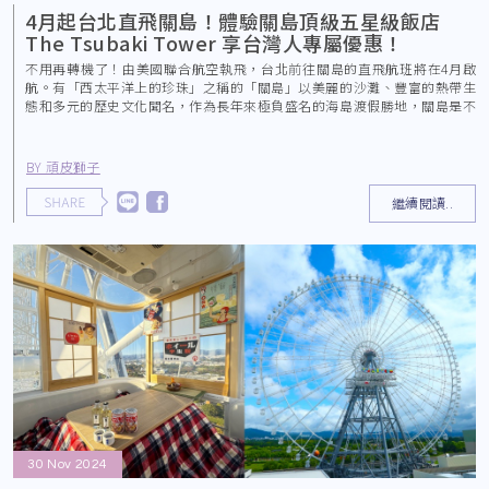
4月起台北直飛關島！體驗關島頂級五星級飯店
The Tsubaki Tower 享台灣人專屬優惠！
不用再轉機了！由美國聯合航空執飛，台北前往關島的直飛航班將在4月啟
航。有「西太平洋上的珍珠」之稱的「關島」以美麗的沙灘、豐富的熱帶生
態和多元的歷史文化聞名，作為長年來極負盛名的海島渡假勝地，關島是不
少國際旅客的渡假首選。
BY 頑皮獅子
繼續閱讀..
30 Nov 2024