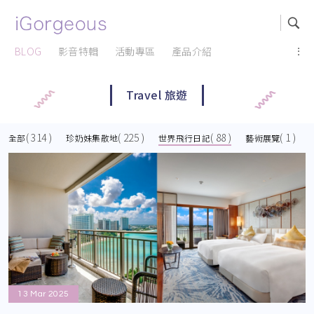
BLOG
影音特輯
活動專區
產品介紹
...
Travel 旅遊
( 314 )
( 225 )
( 88 )
( 1 )
全部
珍奶妹集散地
世界飛行日記
藝術展覽
13 Mar 2025