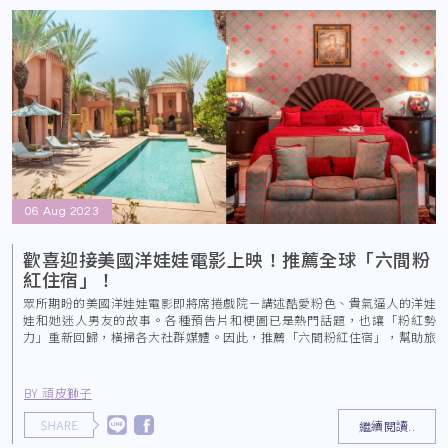
06 Aug 2023
歡喜迎接美國洋娃娃電影上映！推薦全球「六間粉
紅住宿」！
眾所期盼的美國洋娃娃電影即將席捲戲院－講述酷愛粉色、貴氣逼人的洋娃
娃和她迷人男友的故事。各種預告片和梗圖已是熱門話題，也讓「粉紅勢
力」重新回歸，橫掃各大社群媒體。因此，推薦「六間粉紅住宿」，幫助旅
客打造隨手拍都美的假期。
BY 頑皮獅子
繼續閱讀..