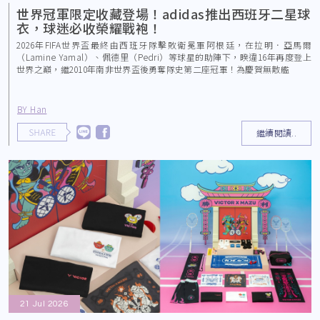
世界冠軍限定收藏登場！adidas推出西班牙二星球
衣，球迷必收榮耀戰袍！
2026年FIFA世界盃最終由西班牙隊擊敗衛冕軍阿根廷，在拉明．亞馬爾
（Lamine Yamal）、佩德里（Pedri）等球星的助陣下，睽違16年再度登上
世界之巔，繼2010年南非世界盃後勇奪隊史第二座冠軍！為慶賀無敵艦
BY Han
繼續閱讀..
21 Jul 2026