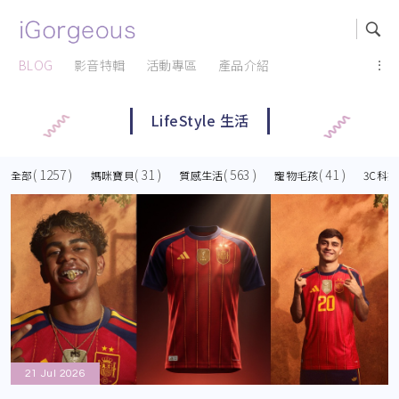
BLOG
影音特輯
活動專區
產品介紹
...
LifeStyle 生活
( 1257 )
( 31 )
( 563 )
( 41 )
全部
媽咪寶貝
質感生活
寵物毛孩
3C科技
21 Jul 2026