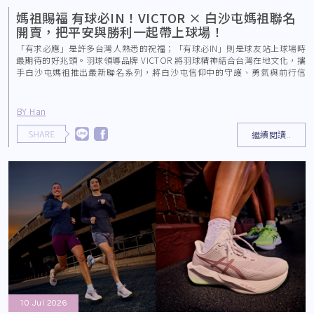
媽祖賜福 有球必IN！VICTOR × 白沙屯媽祖聯名
開賣，把平安與勝利一起帶上球場！
「有求必應」是許多台灣人熟悉的祝福；「有球必IN」則是球友站上球場時
最期待的好兆頭。羽球領導品牌 VICTOR 將羽球精神結合台灣在地文化，攜
手白沙屯媽祖推出最新聯名系列，將白沙屯信仰中的守護、勇氣與前行信
念，轉化為羽球
BY Han
繼續閱讀..
10 Jul 2026