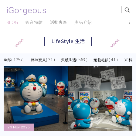
BLOG
影音特輯
活動專區
產品介紹
...
LifeStyle 生活
( 1257 )
( 31 )
( 563 )
( 41 )
全部
媽咪寶貝
質感生活
寵物毛孩
3C科技
23 Nov 2025