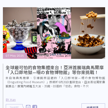
07 May 2025
全球最可怕的食物集體來台！亞洲首展瑞典馬爾摩
「入口即地獄—噁の食物博物館」等你來挑戰！
來自瑞典馬爾摩、引爆國際話題的「入口即地獄—噁の食物博物館
（Disgusting Food Museum）」即將於6月28日重磅登台，亞洲首站獨家震
撼展出！展覽內網羅五大洲、35國、85道的「怪奇」食物，不只
BY Han
繼續閱讀..