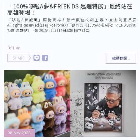
「100%哆啦A夢&FRIENDS 巡迴特展」最終站在
高雄登場！
「哆啦A夢旋風」席捲高雄！聯合數位文創主辦，並由創意品牌
AllRightsReserved在FujikoPro協力下創作的《100%哆啦A夢&FRIENDS巡迴
特展 高雄站》，於2025年11月14日起於國立科學
BY Han
繼續閱讀..
08 Nov 2025