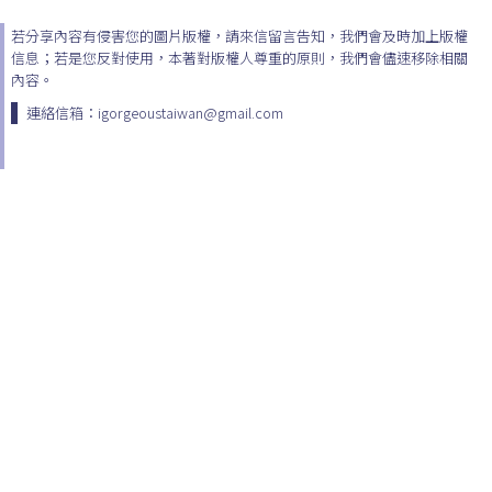
若分享內容有侵害您的圖片版權，請來信留言告知，我們會及時加上版權
信息；若是您反對使用，本著對版權人尊重的原則，我們會儘速移除相關
內容。
連絡信箱：igorgeoustaiwan@gmail.com