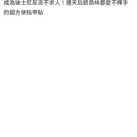
成為迪士尼反派不求人！連天后碧昂絲都愛不釋手
的超方便指甲貼