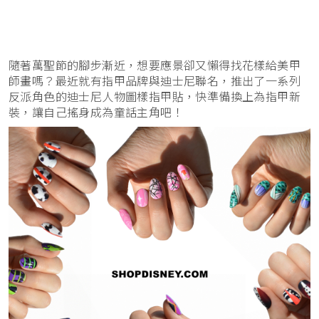
隨著萬聖節的腳步漸近，想要應景卻又懶得找花樣給美甲
師畫嗎？最近就有指甲品牌與迪士尼聯名，推出了一系列
反派角色的迪士尼人物圖樣指甲貼，快準備換上為指甲新
裝，讓自己搖身成為童話主角吧！