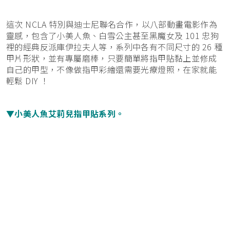
這次 NCLA 特別與迪士尼聯名合作，以八部動畫電影作為
靈感，包含了小美人魚、白雪公主甚至黑魔女及 101 忠狗
裡的經典反派庫伊拉夫人等，系列中各有不同尺寸的 26 種
甲片形狀，並有專屬磨棒，只要簡單將指甲貼黏上並修成
自己的甲型，不像做指甲彩繪還需要光療燈照，在家就能
輕鬆 DIY ！
▼小美人魚艾莉兒指甲貼系列。