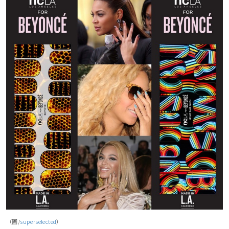
（圖/
superselected
）