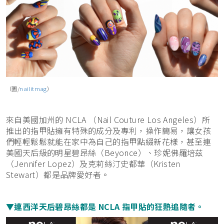
（圖/
nailitmag
）
來自美國加州的 NCLA （Nail Couture Los Angeles）所
推出的指甲貼擁有特殊的成分及專利，操作簡易，讓女孩
們輕輕鬆鬆就能在家中為自己的指甲點綴新花樣，甚至連
美國天后級的明星碧昂絲（Beyonce）、珍妮佛羅培茲
（Jennifer Lopez）及克莉絲汀史都華（Kristen
Stewart）都是品牌愛好者。
▼連西洋天后碧昂絲都是 NCLA 指甲貼的狂熱追隨者。