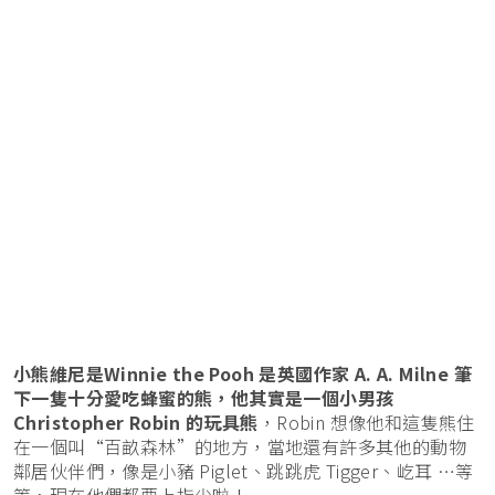
小熊維尼是Winnie the Pooh 是英國作家 A. A. Milne 筆
下一隻十分愛吃蜂蜜的熊，他其實是一個小男孩
Christopher Robin 的玩具熊
，Robin 想像他和這隻熊住
在一個叫“百畝森林”的地方，當地還有許多其他的動物
鄰居伙伴們，像是小豬 Piglet、跳跳虎 Tigger、屹耳 …等
等，現在他們都要上指尖啦！