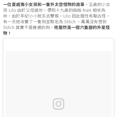
一位夏威夷小女孩和一隻外太空怪物的故事
，五歲的小女
孩 Lilo 由於父母過世，便和十九歲的姊姊 Nani 相依為
命，由於年紀小小就失去雙親，Lilo 因此個性有點古怪，
有一天她收養了一隻狗並取名為 Stitch ，萬萬沒有想到
Stitch 其實不是普通的狗，
他居然是一個六隻腳的外星怪
物！