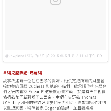
@kewpienail 張貼的相片
於
2015 年 5月 月 2 11:41下午 PDT
張
＃貓兒歷險記−瑪麗貓
故事敘述有一位住在巴黎的貴婦，她決定把所有的財產留
給她養的母貓 Duchess 和牠的小貓們，繼承順位排在貓兒
們之後的管家 Edgar 知道後就心懷不軌，於是有天夜裡偷
偷把貓兒們載到鄉下去丟棄，幸虧有隻野貓 Thomas
O'Malley 和他的野貓好朋友們全力相助，貴族貓兒們才得
以重返家園、粉碎管家 Edgar 的陰謀，並且貓媽媽