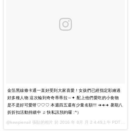
金箔黑線條卡通一直好受到大家喜愛 ! 女孩們已經指定彩繪過
好多種人物 這次輪到奇奇蒂蒂拉～✦ 配上他們愛吃的小食物
是不是好可愛呀♡♡♡ 本週四五還有少量名額!!! ➜➜➜ 暑期八
折折扣活動持續中 ♫ 快私訊預約囉 :^）
@kewpienail 張貼的相片 於
2016 年 8月 月 2 4:49上午 PDT
張貼