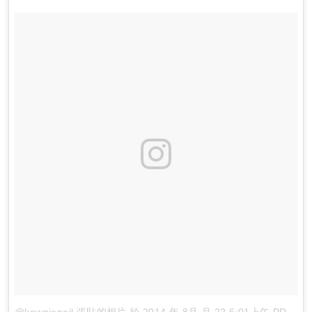
@kewpienail 張貼的相片
於
2014 年 8月 月 22 6:01上午 PDT
張