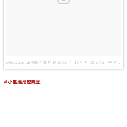
@kewpienail 張貼的相片
於
2016 年 12月 月 29 7:45下午 PST
張
＃小熊維尼歷險記