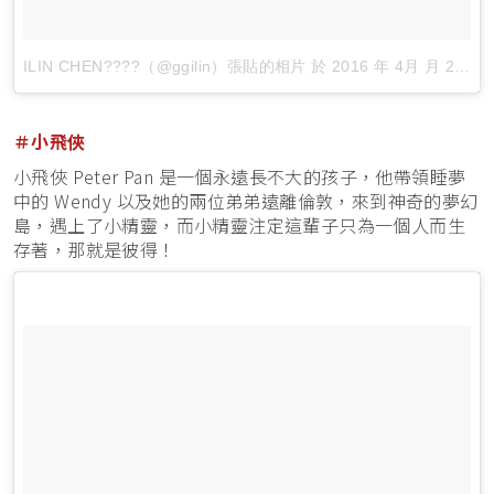
ILIN CHEN????（@ggilin）張貼的相片
於
2016 年 4月 月 21 6:01上午 PDT
＃小飛俠
小飛俠 Peter Pan 是一個永遠長不大的孩子，他帶領睡夢
中的 Wendy 以及她的兩位弟弟遠離倫敦，來到神奇的夢幻
島，遇上了小精靈，而小精靈注定這輩子只為一個人而生
存著，那就是彼得！