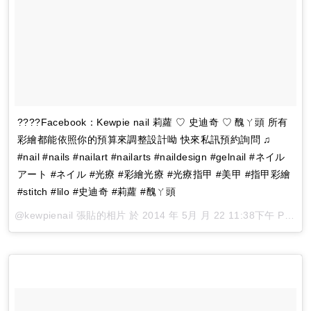
????Facebook：Kewpie nail 莉蘿 ♡ 史迪奇 ♡ 醜ㄚ頭 所有
彩繪都能依照你的預算來調整設計呦 快來私訊預約詢問 ♫
#nail #nails #nailart #nailarts #naildesign #gelnail #ネイル
アート #ネイル #光療 #彩繪光療 #光療指甲 #美甲 #指甲彩繪
#stitch #lilo #史迪奇 #莉蘿 #醜ㄚ頭
@kewpienail 張貼的相片 於
2014 年 5月 月 22 11:38下午 PDT
張