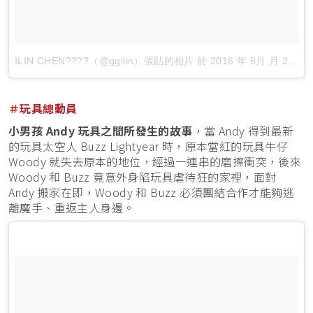
ILIN CHEN????（@ggilin）張貼的相片
於
2016 年 8月 月 22 6:15上午 PDT
＃玩具總動員
小男孩 Andy 玩具之間所發生的故事
，當 Andy 得到最新
的玩具太空人 Buzz Lightyear 時，原本當紅的玩具牛仔
Woody 就失去原本的地位，經過一連串的磨擦衝突，後來
Woody 和 Buzz 竟意外身陷玩具虐待狂的家裡，面對
Andy 搬家在即，Woody 和 Buzz 必須團結合作才能夠逃
離魔手、重返主人身邊。