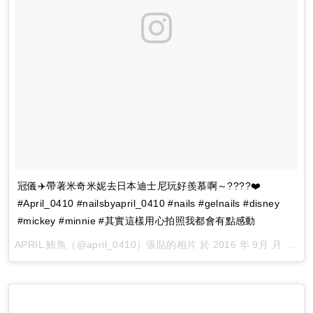
冠儀✈️帶著米奇米妮去日本迪士尼玩好羨慕啊～????❤️
#April_0410 #nailsbyapril_0410 #nails #gelnails #disney
#mickey #minnie #其實這樣用心拍照我都會有點感動
APRIL 鮪魚（@april_0410）張貼的相片 於
2016 年 9月 月 14 12:08上午 PDT