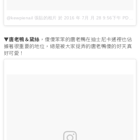
@kewpienail 張貼的相片
於
2016 年 7月 月 28 9:56下午 PDT
張
▼
唐老鴨＆黛絲
，傻傻笨笨的唐老鴨在迪士尼卡通裡也佔
據著很重要的地位，總是被大家捉弄的唐老鴨傻的好天真
好可愛！