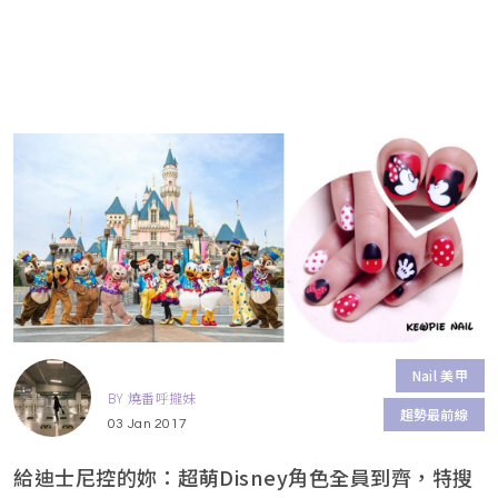
Nail 美甲
BY 燒番呼攏妹
趨勢最前線
03 Jan 2017
給迪士尼控的妳：超萌Disney角色全員到齊，特搜