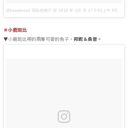
@kewpienail 張貼的相片
於
2015 年 3月 月 17 5:52上午 PDT
張
＃小鹿斑比
▼小鹿斑比裡的兩隻可愛的兔子，
邦妮＆桑普。