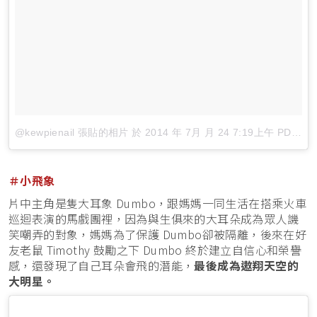
@kewpienail 張貼的相片
於
2014 年 7月 月 24 7:19上午 PDT
張
＃小飛象
片中主角是隻大耳象 Dumbo，跟媽媽一同生活在搭乘火車
巡迴表演的馬戲團裡，因為與生俱來的大耳朵成為眾人譏
笑嘲弄的對象，媽媽為了保護 Dumbo卻被隔離，後來在好
友老鼠 Timothy 鼓勵之下 Dumbo 終於建立自信心和榮譽
感，還發現了自己耳朵會飛的潛能，
最後成為遨翔天空的
大明星。