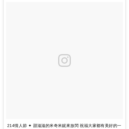
214情人節 ✦ 甜滋滋的米奇米妮來放閃 祝福大家都有美好的一