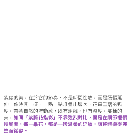
紫藤的美，在於它的節奏，不是瞬間綻放，而是緩慢延
伸，像時間一樣，一點一點堆疊出層次，花串垂落的弧
度，帶著自然的流動感，既有距離，也有溫度，那樣的
美，
如同「紫藤花指彩」不靠強烈對比，而是在細節裡慢
慢展開，每一串花，都是一段溫柔的延續，讓整體顯得完
整而從容。