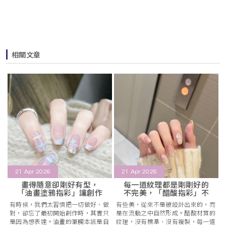
相關文章
21 Apr 2026
21 Apr 2026
畫得隨意卻剛好有型，
每一道紋理都是剛剛好的
「油畫塗鴉指彩」讓創作
不完美，「醋酸指彩」不
回到直覺
規則反而更完整
有時候，我們太習慣把一切做好、做
有些美，從來不是被設計出來的，而
對，卻忘了最初開始創作時，其實只
是在流動之中自然形成。醋酸材質的
是因為想表達。油畫的筆觸本該是自
紋理，沒有標準、沒有複製，每一道