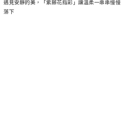
遇見安靜的美，「紫藤花指彩」讓溫柔一串串慢慢
落下