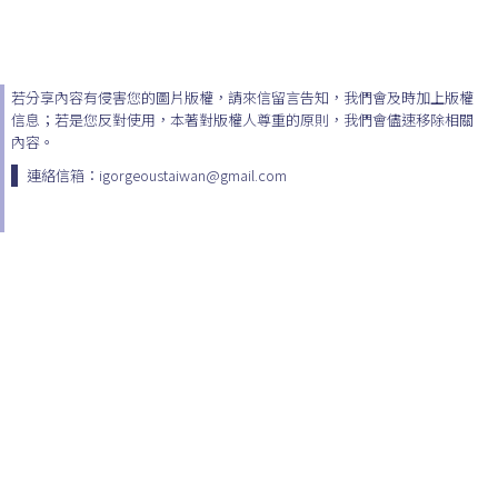
若分享內容有侵害您的圖片版權，請來信留言告知，我們會及時加上版權
信息；若是您反對使用，本著對版權人尊重的原則，我們會儘速移除相關
內容。
連絡信箱：igorgeoustaiwan@gmail.com