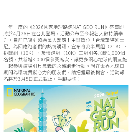
一年一度的《2026國家地理路跑NAT GEO RUN》盛事即
將於4月26日在台北登場，活動公布至今報名人數持續攀
升，目前已吸引超過萬人響應！主辦單位「台灣華特迪士
尼」為回應跑者們的熱情踴躍，宣布將為半馬組（21K）、
挑戰組（10K）、及慢跑組（10K）三組別各加開1,000個
名額，共新增3,000個參賽席次，讓更多關心地球的朋友能
一起參與這場別具意義的永續跑步行動。想在世界地球日
期間為環境貢獻心力的朋友們，請把握最後機會，活動報
名將於3月5日正式截止，手腳要快！