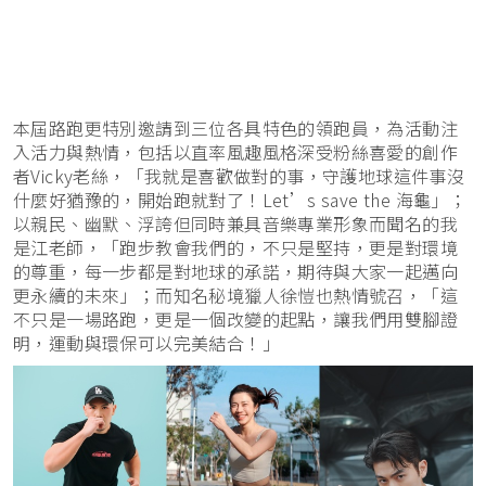
本屆路跑更特別邀請到三位各具特色的領跑員，為活動注
入活力與熱情，包括以直率風趣風格深受粉絲喜愛的創作
者Vicky老絲，「我就是喜歡做對的事，守護地球這件事沒
什麼好猶豫的，開始跑就對了！Let’s save the 海龜」；
以親民、幽默、浮誇但同時兼具音樂專業形象而聞名的我
是江老師，「跑步教會我們的，不只是堅持，更是對環境
的尊重，每一步都是對地球的承諾，期待與大家一起邁向
更永續的未來」；而知名秘境獵人徐愷也熱情號召，「這
不只是一場路跑，更是一個改變的起點，讓我們用雙腳證
明，運動與環保可以完美結合！」