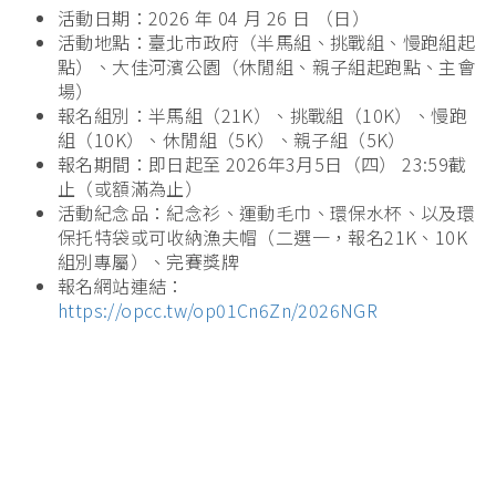
活動日期：2026 年 04 月 26 日 （日）
活動地點：臺北市政府（半馬組、挑戰組、慢跑組起
點）、大佳河濱公園（休閒組、親子組起跑點、主會
場）
報名組別：半馬組（21K）、挑戰組（10K）、慢跑
組（10K）、休閒組（5K）、親子組（5K）
報名期間：即日起至 2026年3月5日（四） 23:59截
止（或額滿為止）
活動紀念品：紀念衫、運動毛巾、環保水杯、以及環
保托特袋或可收納漁夫帽（二選一，報名21K、10K
組別專屬）、完賽獎牌
報名網站連結：
https://opcc.tw/op01Cn6Zn/2026NGR