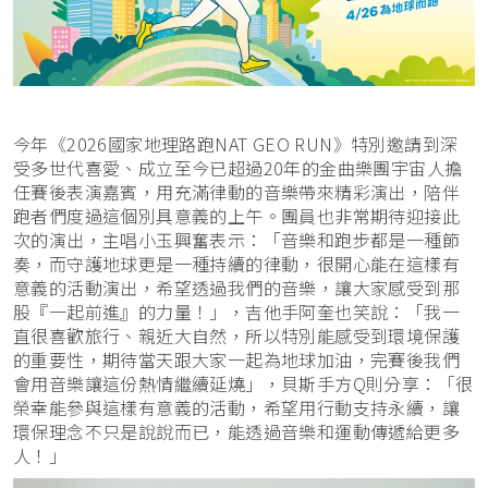
今年《2026國家地理路跑NAT GEO RUN》特別邀請到深
受多世代喜愛、成立至今已超過20年的金曲樂團宇宙人擔
任賽後表演嘉賓，用充滿律動的音樂帶來精彩演出，陪伴
跑者們度過這個別具意義的上午。團員也非常期待迎接此
次的演出，主唱小玉興奮表示：「音樂和跑步都是一種節
奏，而守護地球更是一種持續的律動，很開心能在這樣有
意義的活動演出，希望透過我們的音樂，讓大家感受到那
股『一起前進』的力量！」，吉他手阿奎也笑說：「我一
直很喜歡旅行、親近大自然，所以特別能感受到環境保護
的重要性，期待當天跟大家一起為地球加油，完賽後我們
會用音樂讓這份熱情繼續延燒」，貝斯手方Q則分享：「很
榮幸能參與這樣有意義的活動，希望用行動支持永續，讓
環保理念不只是說說而已，能透過音樂和運動傳遞給更多
人！」