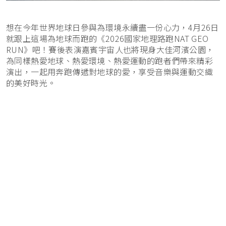
想在今年世界地球日參與為環境永續盡一份心力，4月26日
就跟上這場為地球而跑的《2026國家地理路跑NAT GEO
RUN》吧！賽後表演嘉賓宇宙人也將現身大佳河濱公園，
為同樣熱愛地球、熱愛環境、熱愛運動的跑者們帶來精彩
演出，一起用奔跑傳遞對地球的愛，享受音樂與運動交織
的美好時光。