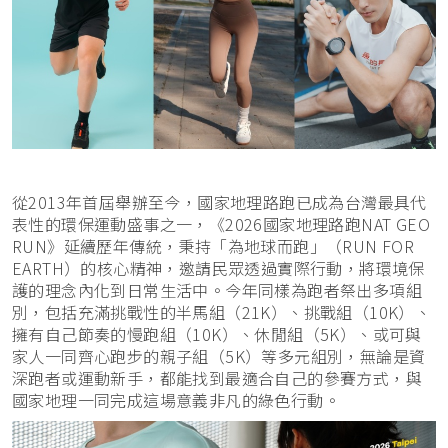
從2013年首屆舉辦至今，國家地理路跑已成為台灣最具代
表性的環保運動盛事之一，《2026國家地理路跑NAT GEO
RUN》延續歷年傳統，秉持「為地球而跑」（RUN FOR
EARTH）的核心精神，邀請民眾透過實際行動，將環境保
護的理念內化到日常生活中。今年同樣為跑者祭出多項組
別，包括充滿挑戰性的半馬組（21K）、挑戰組（10K）、
擁有自己節奏的慢跑組（10K）、休閒組（5K）、或可與
家人一同齊心跑步的親子組（5K）等多元組別，無論是資
深跑者或運動新手，都能找到最適合自己的參賽方式，與
國家地理一同完成這場意義非凡的綠色行動。