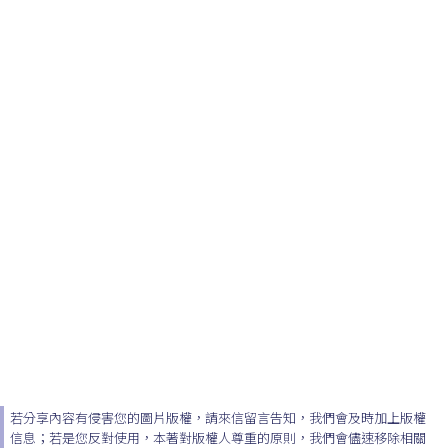
若分享內容有侵害您的圖片版權，請來信留言告知，我們會及時加上版權
信息；若是您反對使用，本著對版權人尊重的原則，我們會儘速移除相關