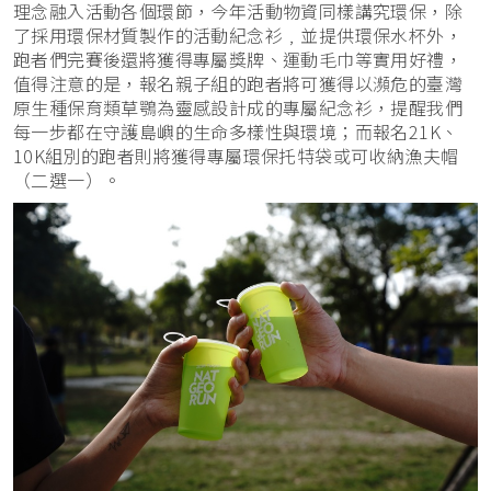
理念融入活動各個環節，今年活動物資同樣講究環保，除
了採用環保材質製作的活動紀念衫﹐並提供環保水杯外，
跑者們完賽後還將獲得專屬獎牌、運動毛巾等實用好禮，
值得注意的是，報名親子組的跑者將可獲得以瀕危的臺灣
原生種保育類草鶚為靈感設計成的專屬紀念衫，提醒我們
每一步都在守護島嶼的生命多樣性與環境；而報名21K、
10K組別的跑者則將獲得專屬環保托特袋或可收納漁夫帽
（二選一）。