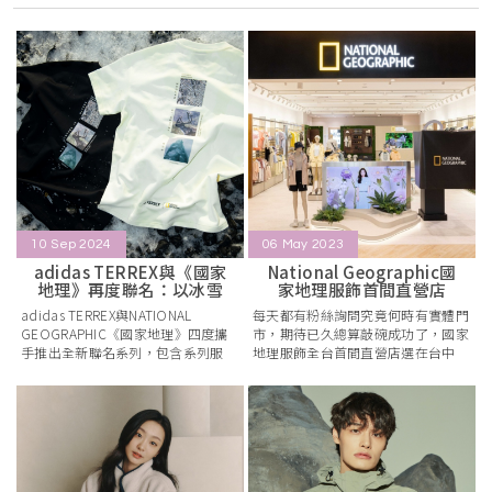
10 Sep 2024
06 May 2023
adidas TERREX與《國家
National Geographic國
地理》再度聯名：以冰雪
家地理服飾首間直營店
地貌
adidas TERREX與NATIONAL
每天都有粉絲詢問究竟何時有實體門
GEOGRAPHIC《國家地理》四度攜
市，期待已久總算敲碗成功了，國家
手推出全新聯名系列，包含系列服
地理服飾全台首間直營店選在台中
飾、機能外套、戶外專業運動
LaLaport北館，已於4/27展開試營
運。