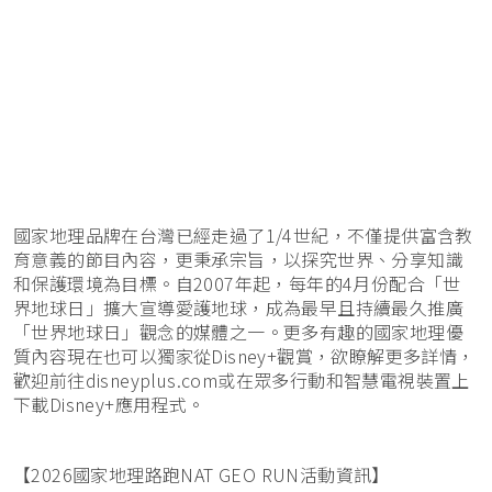
國家地理品牌在台灣已經走過了1/4世紀，不僅提供富含教
育意義的節目內容，更秉承宗旨，以探究世界、分享知識
和保護環境為目標。自2007年起，每年的4月份配合「世
界地球日」擴大宣導愛護地球，成為最早且持續最久推廣
「世界地球日」觀念的媒體之一。更多有趣的國家地理優
質內容現在也可以獨家從Disney+觀賞，欲瞭解更多詳情，
歡迎前往disneyplus.com或在眾多行動和智慧電視裝置上
下載Disney+應用程式。
【2026國家地理路跑NAT GEO RUN活動資訊】