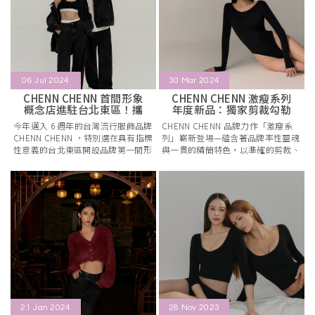
06 Jul 2024
30 Mar 2024
CHENN CHENN 首間形象
CHENN CHENN 激瘦系列
概念店進駐台北東區！攜
年度新品：獨家剪裁勾勒
手台灣
極致激
今年邁入 6 週年的台灣流行服飾品牌
CHENN CHENN 品牌力作「激瘦系
CHENN CHENN ，特別選在具有指標
列」嶄新登場—蘊含著品牌率性靈魂
性意義的台北東區開設品牌第一間形
與一貫的精簡特色，以準確的剪裁、
象概念店， 4 層樓純白色獨
精妙的比例運用與由淺到深
21 Jan 2024
28 Nov 2023