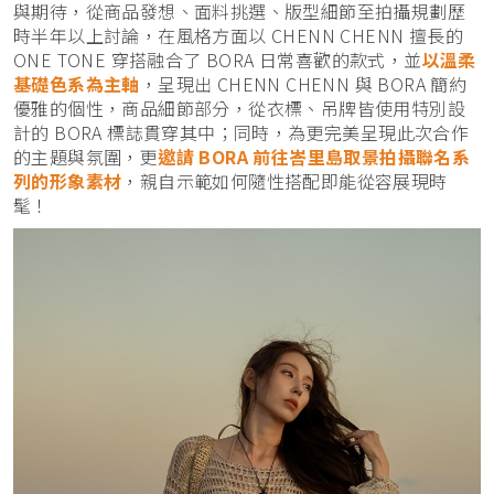
與期待，從商品發想、面料挑選、版型細節至拍攝規劃歷
時半年以上討論，在風格方面以 CHENN CHENN 擅長的
ONE TONE 穿搭融合了 BORA 日常喜歡的款式，並
以溫柔
基礎色系為主軸
，呈現出 CHENN CHENN 與 BORA 簡約
優雅的個性，商品細節部分，從衣標、吊牌皆使用特別設
計的 BORA 標誌貫穿其中；同時，為更完美呈現此次合作
的主題與氛圍，更
邀請 BORA 前往峇里島取景拍攝聯名系
列的形象素材
，親自示範如何隨性搭配即能從容展現時
髦！