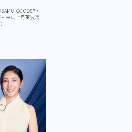
MU GOODS®，
潮。今年七月萬波再
（