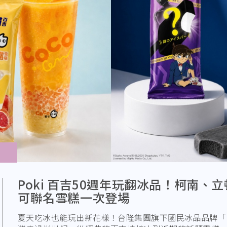
Poki 百吉50週年玩翻冰品！柯南、立
可聯名雪糕一次登場
夏天吃冰也能玩出新花樣！台隆集團旗下國民冰品品牌「Po