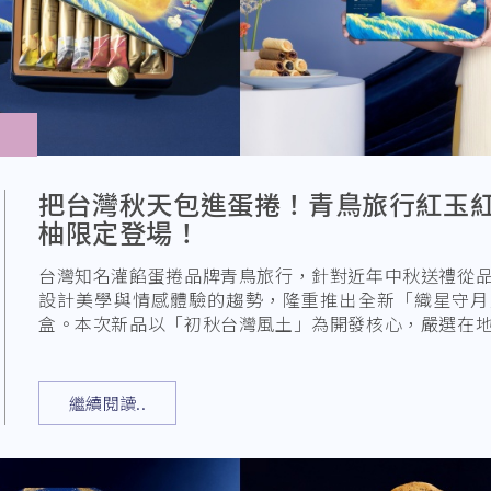
把台灣秋天包進蛋捲！青鳥旅行紅玉
柚限定登場！
台灣知名灌餡蛋捲品牌青鳥旅行，針對近年中秋送禮從
設計美學與情感體驗的趨勢，隆重推出全新「織星守月
盒。本次新品以「初秋台灣風土」為開發核心，嚴選在
清甜白柚，將在地茶韻與果
繼續閱讀..