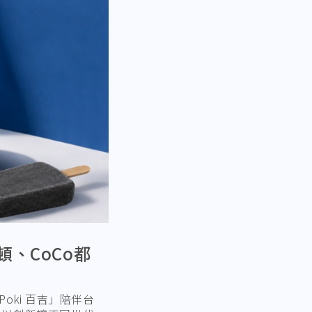
頓、CoCo都
ki 百吉」陪伴台