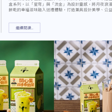
盒系列，以「星穹」與「流金」為設計靈感，將月夜浪
餅乾的幸福滋味融入送禮體驗，打造兼具設計美學、公
中
繼續閱讀..