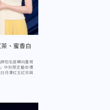
紅茶、蜜香白
品牌知名度轉向重視
」中秋限定藝術禮
地日月潭紅玉紅茶與