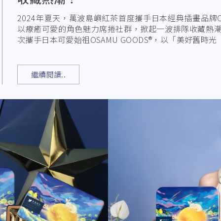
2024年夏天，萬波島嶼紅茶首度攜手日本經典插畫品牌OSA
以療癒可愛的角色魅力席捲社群，掀起一波排隊收藏熱
次攜手日本可愛始祖OSAMU GOODS®，以「美好舊時光
繼續閱讀..