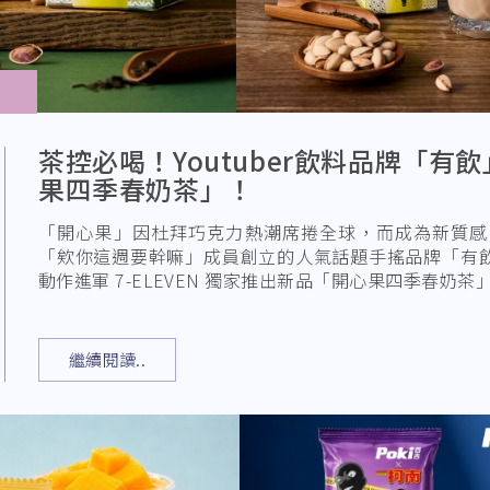
茶控必喝！Youtuber飲料品牌「有
果四季春奶茶」！
「開心果」因杜拜巧克力熱潮席捲全球，而成為新質感
「欸你這週要幹嘛」成員創立的人氣話題手搖品牌「有飲 Y
動作進軍 7-ELEVEN 獨家推出新品「開心果四季春奶
系甜點最
繼續閱讀..