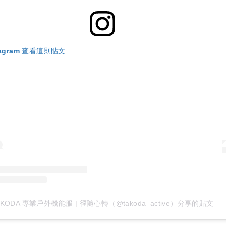
tagram 查看這則貼文
AKODA 專業戶外機能服 | 徑隨心轉（@takoda_active）分享的貼文