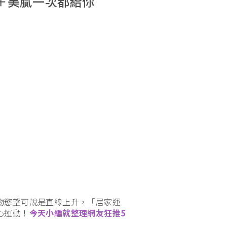
＋美膩一次都給你
物慾望可說是直線上升，「居家運
心運動！
今天小編就整理網友狂推5
。