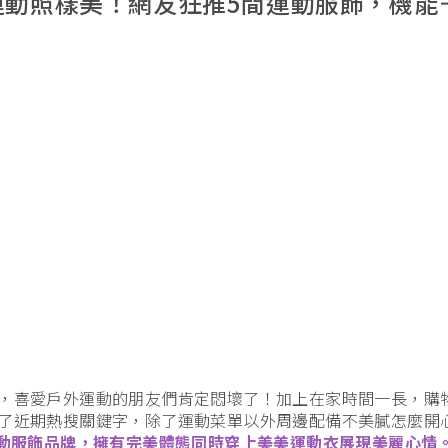
運動照樣美！網友狂推5間運動服飾，機能
，喜愛戶外運動的朋友們肯定悶壞了！加上在家時間一長，購
了近期熱搜關鍵字，除了運動菜單以外周邊配備不美膩怎麼開
運動服飾品牌，擁有完美體態同時穿上美美運動衣展現美麗心情